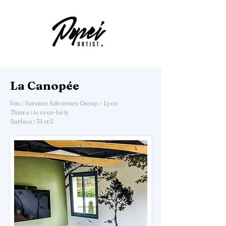
La Canopée
lieu : Bureaux Adventure Group - Lyon
Thème : le sous-bois
Surface : 34 m2