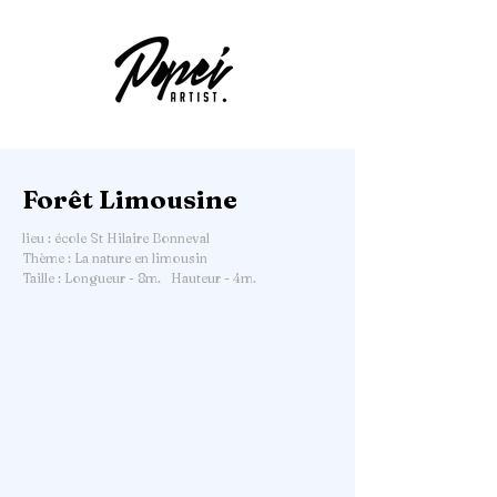
Forêt Limousine
lieu : école St Hilaire Bonneval
Thème : La nature en limousin
Taille : Longueur - 8m. Hauteur - 4m.